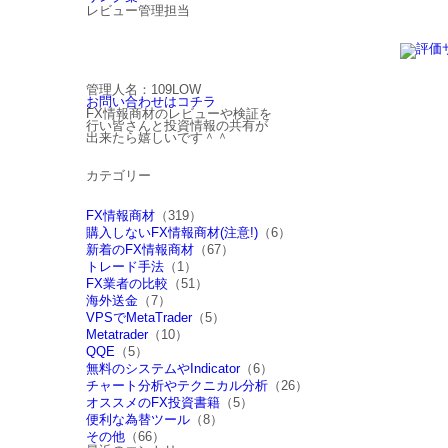
レビュー管理担当
管理人名：109LOW
お問い合わせはコチラ
FX情報商材のレビューや検証を
行い皆さんと投資情報の共有が
出来たら嬉しいです＾＾
カテゴリー
FX情報商材
（319）
購入しないFX情報商材(注意!)
（6）
新着のFX情報商材
（67）
トレード手法
（1）
FX業者の比較
（51）
海外送金
（7）
VPSでMetaTrader
（5）
Metatrader
（10）
QQE
（5）
無料のシステムやIndicator
（6）
チャート分析やテクニカル分析
（26）
オススメのFX投資書籍
（5）
便利な為替ツール
（8）
その他
（66）