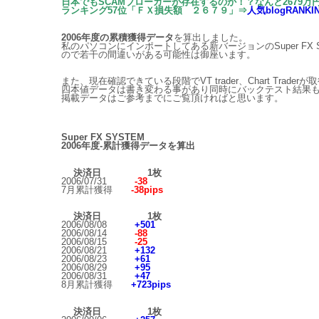
日本でもSCAMブローカーが存在するのか！？なんと2679万
ランキング57位「ＦＸ損失額 ２６７９」⇒
人気blogRANKI
2006年度の累積獲得データ
を算出しました。
私のパソコンにインポートしてある新バージョンのSuper FX 
ので若干の間違いがある可能性は御座います。
また、現在確認できている段階でVT trader、Chart T
四本値データは書き変わる事があり同時にバックテスト結果
掲載データはご参考までにご覧頂ければと思います。
Super FX SYSTEM
2006年度-累計獲得データを算出
決済日
1枚
2006/07/31
-38
7月累計獲得
-38pips
決済日
1枚
2006/08/08
+501
2006/08/14
-88
2006/08/15
-25
2006/08/21
+132
2006/08/23
+61
2006/08/29
+95
2006/08/31
+47
8月累計獲得
+723pips
決済日
1枚