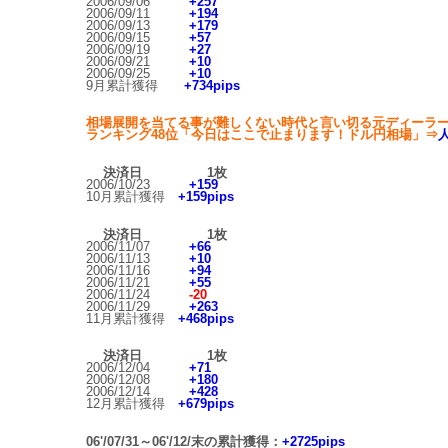
2006/09/06
+257
2006/09/11
+194
2006/09/13
+179
2006/09/15
+57
2006/09/19
+27
2006/09/21
+10
2006/09/25
+10
9月累計獲得
+734pips
相場展開を当てる事が難しくない時代と言い切る元ディーラ
ランキング48位「今日はここで止まります！ドル円相場」⇒
人
決済日
1枚
2006/10/23
+159
10月累計獲得
+159pips
決済日
1枚
2006/11/07
+66
2006/11/13
+10
2006/11/16
+94
2006/11/21
+55
2006/11/24
-20
2006/11/29
+263
11月累計獲得
+468pips
決済日
1枚
2006/12/04
+71
2006/12/08
+180
2006/12/14
+428
12月累計獲得
+679pips
06'/07/31～06'/12/末の累計獲得：
+2725pips