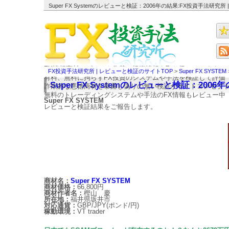
Super FX Systemのレビューと検証：2006年の結果:FX投資手法研究
FX情報商材レビューや為替の投資情報を取り扱っています。
FX投資手法研究所 | レビューと検証のサイトTOP
>
Super FX SYSTEM
有料、無料に拘らずFX投資のシステムや手法を検証して評価
Super FX Systemのレビューと検証：2006
詐欺的な悪徳商材を暴露し偽りの無い検証がサイトコンセプ
無料のトレーディングシステムや手法のFX情報もレビュー中
Super FX SYSTEM
レビューと検証結果をご報告します。
商材名：
Super FX SYSTEM
商材価格：
66,800円
商材作者名：
樫山 慶
所在地：
福井県坂井市
対応通貨：
GBP/JPY(ポンド/円)
稼動環境：
VT trader