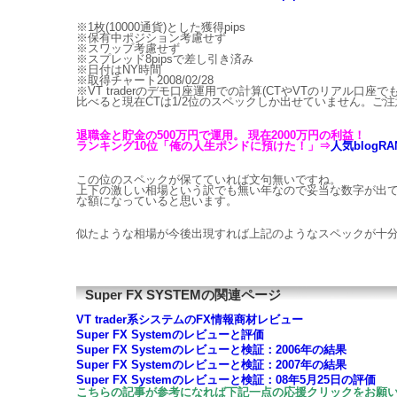
※1枚(10000通貨)とした獲得pips
※保有中ポジション考慮せず
※スワップ考慮せず
※スプレッド8pipsで差し引き済み
※日付はNY時間
※取得チャート2008/02/28
※VT traderのデモ口座運用での計算(CTやVTのリアル
比べると現在CTは1/2位のスペックしか出せていません。ご注
退職金と貯金の500万円で運用。 現在2000万円の利益！
ランキング10位「俺の人生ポンドに預けた！」⇒
人気blogRA
この位のスペックが保てていれば文句無いですね。
上下の激しい相場という訳でも無い年なので妥当な数字が出
な額になっていると思います。
似たような相場が今後出現すれば上記のようなスペックが十
Super FX SYSTEMの関連ページ
VT trader系システムのFX情報商材レビュー
Super FX Systemのレビューと評価
Super FX Systemのレビューと検証：2006年の結果
Super FX Systemのレビューと検証：2007年の結果
Super FX Systemのレビューと検証：08年5月25日の評価
こちらの記事が参考になれば下記一点の応援クリックをお願