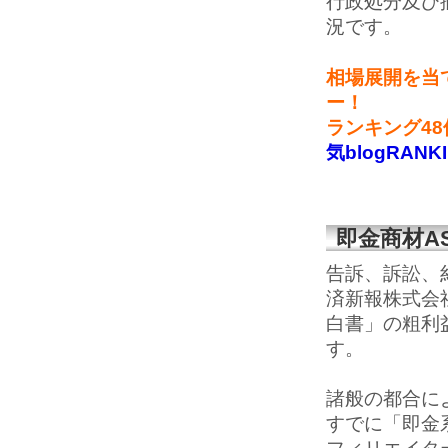
行政処分及び
況です。
相場展開を当
ー！
ランキング4
気blogRANK
即金商材A
告訴、訴訟、
済新報株式会社
白書」の粗利
す。
諸般の都合に
すでに「即金