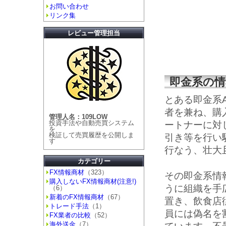
お問い合わせ
リンク集
レビュー管理担当
即金系の情
とある即金系
者を兼ね、購
管理人名：109LOW
投資手法や自動売買システム
ートナーに対
を
検証して売買履歴を公開しま
引き等を行い
す
行なう、壮大
カテゴリー
FX情報商材
（323）
その即金系情
購入しないFX情報商材(注意!)
うに組織を手
（6）
新着のFX情報商材
（67）
置き、飲食店
トレード手法
（1）
員には偽名を
FX業者の比較
（52）
海外送金
（7）