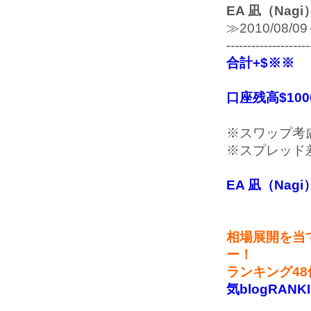
EA 凪（Nag
≫2010/08/0
--------------------
合計+$※※
口座残高$1000
※スワップ考
※スプレッド
EA 凪（Na
相場展開を当
ー！
ランキング4
気blogRANK