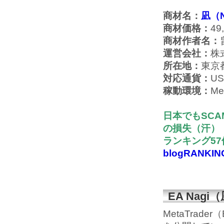
商材名：
凪（N
商材価格：
49
商材作者名：
運営会社：
株
所在地：
東京
対応通貨：
U
稼動環境：
Me
日本でもSCA
の損失（汗）
ランキング5
blogRANKIN
EA Nag
MetaTrad