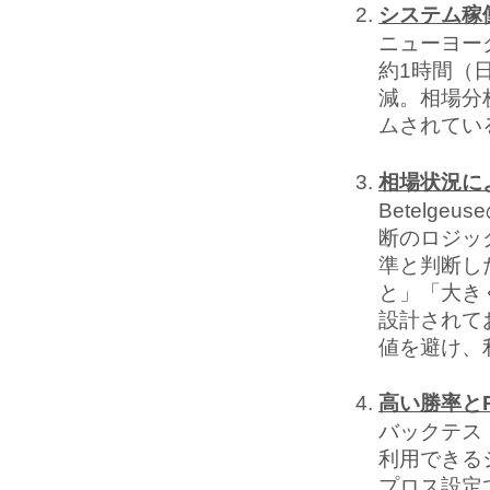
システム稼
ニューヨー
約1時間（
減。相場分
ムされてい
相場状況に
Betelg
断のロジッ
準と判断し
と」「大き
設計されて
値を避け、
高い勝率とPro
バックテス
利用できる
プロス設定