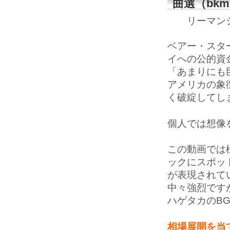
曲選（bkm
リーマン
ベアー・スタ
イへの公的資
「あまりにも
アメリカの象
く破綻してし
個人では想像
この動画では
ックにスポッ
が表現されて
中々強烈です
ハゲタカのB
相場展開を当