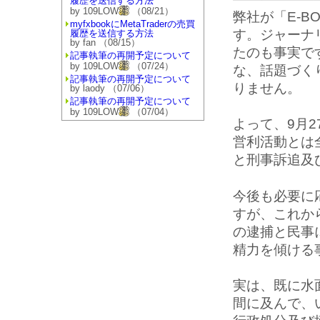
履歴を送信する方法
by 109LOW
（08/21）
弊社が「E-
myfxbookにMetaTraderの売買
す。ジャーナ
履歴を送信する方法
by fan （08/15）
たのも事実で
記事執筆の再開予定について
by 109LOW
（07/24）
な、話題づく
記事執筆の再開予定について
りません。
by laody （07/06）
記事執筆の再開予定について
by 109LOW
（07/04）
よって、9月2
営利活動とは
と刑事訴追及
今後も必要に
すが、これか
の逮捕と民事
精力を傾ける
実は、既に水
間に及んで、