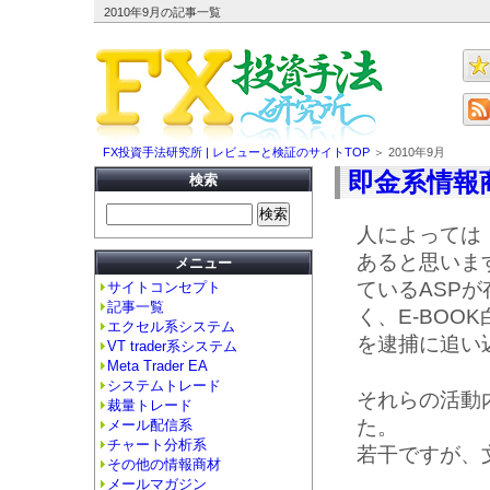
2010年9月の記事一覧
FX投資手法研究所 | レビューと検証のサイトTOP
＞ 2010年9月
即金系情報
検索
人によっては
あると思いま
メニュー
ているASP
サイトコンセプト
記事一覧
く、E-BO
エクセル系システム
を逮捕に追い
VT trader系システム
Meta Trader EA
システムトレード
それらの活動
裁量トレード
た。
メール配信系
チャート分析系
若干ですが、
その他の情報商材
メールマガジン