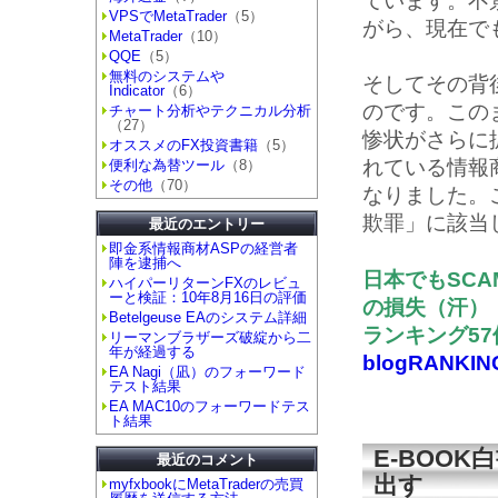
ています。不
VPSでMetaTrader
（5）
がら、現在で
MetaTrader
（10）
QQE
（5）
無料のシステムや
そしてその背
Indicator
（6）
のです。この
チャート分析やテクニカル分析
（27）
惨状がさらに
オススメのFX投資書籍
（5）
れている情報
便利な為替ツール
（8）
その他
（70）
なりました。
欺罪」に該当
最近のエントリー
即金系情報商材ASPの経営者
陣を逮捕へ
日本でもSCA
ハイパーリターンFXのレビュ
ーと検証：10年8月16日の評価
の損失（汗）
Betelgeuse EAのシステム詳細
ランキング5
リーマンブラザーズ破綻から二
年が経過する
blogRANKIN
EA Nagi（凪）のフォーワード
テスト結果
EA MAC10のフォーワードテス
ト結果
E-BOO
最近のコメント
出す
myfxbookにMetaTraderの売買