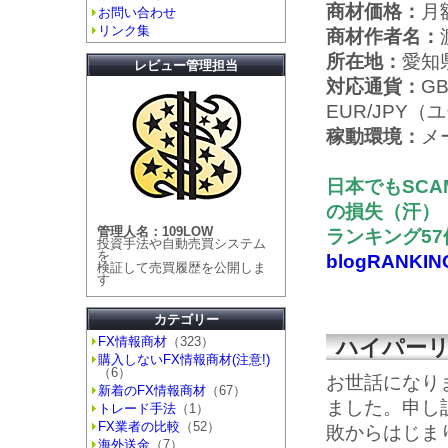
商材価格：
月額
お問い合わせ
リンク集
商材作者名：
所在地：
愛知
レビュー管理担当
対応通貨：
G
EUR/JPY（
稼動環境：
メ
日本でもSCA
の損失（汗）
管理人名：109LOW
ランキング5
投資手法や自動売買システム
を
blogRANKIN
検証して売買履歴を公開しま
す
カテゴリー
FX情報商材
（323）
ハイパーリ
購入しないFX情報商材(注意!)
（6）
お世話になりま
新着のFX情報商材
（67）
ました。申し訳あ
トレード手法
（1）
FX業者の比較
（52）
敗からはじま
海外送金
（7）