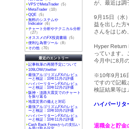
が、最近は調
VPSでMetaTrader
（5）
MetaTrader
（10）
QQE
（5）
9月15日（
無料のシステムや
Indicator
（6）
益を出した方
チャート分析やテクニカル分析
さんをはじめ
（27）
オススメのFX投資書籍
（5）
便利な為替ツール
（8）
Hyper Re
その他
（70）
っています。
最近のエントリー
今月中に8月
記事執筆の再開予定について
109LOWのtwitter
※10年9月
最強アルゴリズムFXのレビュ
ーと検証：10年11月の評価
ですので記載
ハイパーリターンFXのレビュ
ーと検証：10年12月の評価
検証結果等は
阪神・淡路大震災でのチャート
を振り返る
地震災害の備えと対応
ハイパーリタ
最強アルゴリズムFXのレビュ
ーと検証：10年10月の評価
ハイパーリターンFXのレビュ
ーと検証：10年11月の評価
Cash Back Forexからの支払い
退職金と貯金の
を受け取る設定