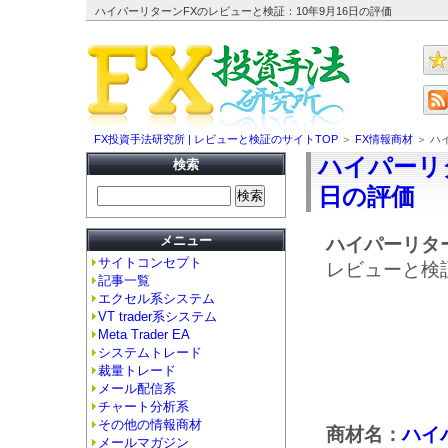
ハイパーリターンFXのレビューと検証：10年9月16日の評価
FX投資手法研究所 | レビューと検証のサイトTOP
＞
FX情報商材
＞ ハ
ハイパーリタ
検索
日の評価
メニュー
ハイパーリタ
サイトコンセプト
レビューと検
記事一覧
エクセル系システム
VT trader系システム
Meta Trader EA
システムトレード
裁量トレード
メール配信系
チャート分析系
その他の情報商材
商材名：
ハイ
メールマガジン