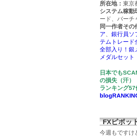
所在地：
東京
システム稼動
ード、バーチ
同一作者その
ア
、
銀行員ソフ
テムトレード
全部入り！銀
メダルセット
日本でもSCA
の損失（汗）
ランキング5
blogRANKIN
FXピボッ
今週もですけ