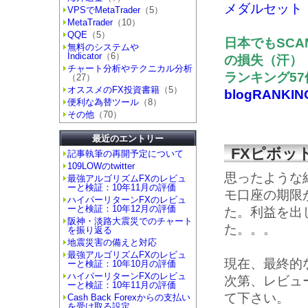
メダルセット
VPSでMetaTrader
（5）
MetaTrader
（10）
QQE
（5）
日本でもSCA
無料のシステムや
Indicator
（6）
の損失（汗）
チャート分析やテクニカル分析
ランキング5
（27）
オススメのFX投資書籍
（5）
blogRANKIN
便利な為替ツール
（8）
その他
（70）
最近のエントリー
FXピボッ
記事執筆の再開予定について
109LOWのtwitter
思ったような
最強アルゴリズムFXのレビュ
ーと検証：10年11月の評価
モ口座の期限
ハイパーリターンFXのレビュ
ーと検証：10年12月の評価
た。利益を出
阪神・淡路大震災でのチャート
た。。。
を振り返る
地震災害の備えと対応
最強アルゴリズムFXのレビュ
現在、最終的
ーと検証：10年10月の評価
ハイパーリターンFXのレビュ
次第、レビュ
ーと検証：10年11月の評価
て下さい。
Cash Back Forexからの支払い
を受け取る設定