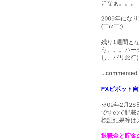
になぁ。。。
2009年に
(￣ω￣;)
残り1週間と
う。。。バー
し、バリ旅行
...commented 
FXピボット
※09年2月
ですので記載
検証結果等は
退職金と貯金の