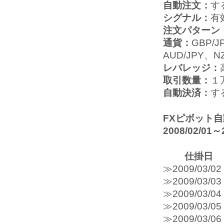
自動注文：
す
シグナル：
有
注文パターン
通貨：
GBP/J
AUD/JPY、N
レバレッジ：
取引数量：
１
自動決済：
す
FXピボット
2008/02/0
仕掛日
≫2009/0
≫2009/0
≫2009/0
≫2009/0
≫2009/0