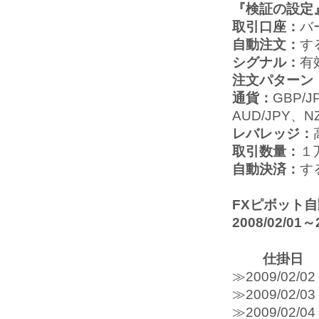
『検証の設定
取引口座：
バ
自動注文：
す
シグナル：
有
注文パターン
通貨：
GBP/J
AUD/JPY、N
レバレッジ：
取引数量：
１
自動決済：
す
FXピボット
2008/02/0
仕掛日
≫2009/0
≫2009/0
≫2009/0