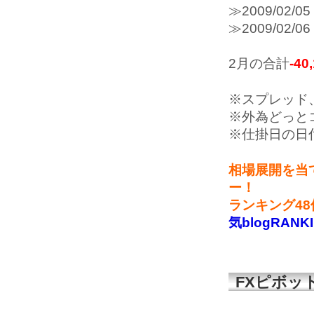
≫2009/0
≫2009/0
2月の合計
-40
※スプレッド
※外為どっと
※仕掛日の日
相場展開を当
ー！
ランキング4
気blogRANK
FXピボッ