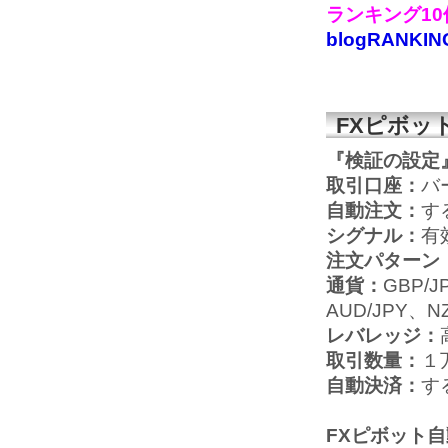
ランキング1
blogRANKIN
FXピボッ
『検証の設定
取引口座：
バ
自動注文：
す
シグナル：
有
注文パターン
通貨：
GBP/J
AUD/JPY、N
レバレッジ：
取引数量：
１
自動決済：
す
FXピボット