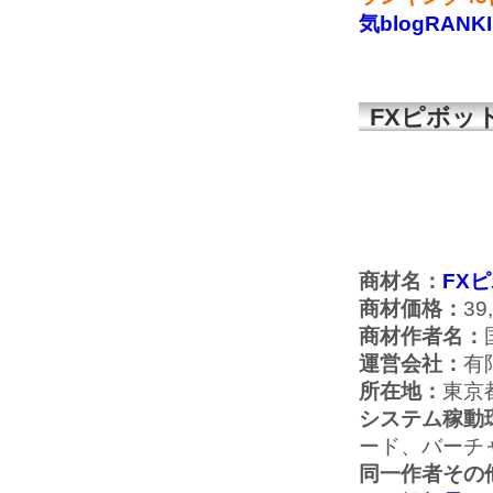
気blogRANK
FXピボッ
商材名：
FX
商材価格：
39
商材作者名：
運営会社：
有
所在地：
東京
システム稼動
ード、バーチ
同一作者その