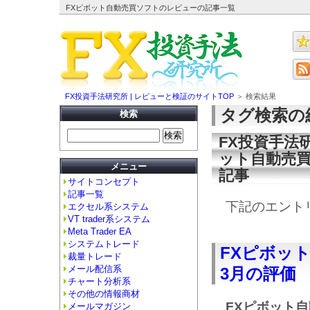
FXピボット自動売買ソフトのレビューの記事一覧
FX投資手法研究所 | レビューと検証のサイトTOP
＞ 検索結果
タグ検索の
検索
FX投資手法
ット自動売
メニュー
記事
サイトコンセプト
記事一覧
下記のエント
エクセル系システム
VT trader系システム
Meta Trader EA
システムトレード
FXピボッ
裁量トレード
メール配信系
3月の評価
チャート分析系
その他の情報商材
FXピボット
メールマガジン