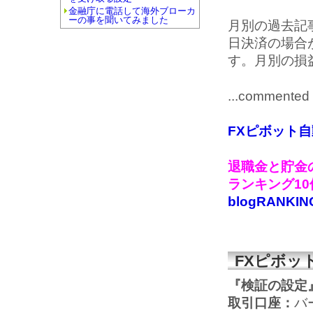
金融庁に電話して海外ブローカ
ーの事を聞いてみました
月別の過去記
日決済の場合
す。月別の損
...commented 
FXピボット
退職金と貯金の
ランキング1
blogRANKIN
FXピボッ
『検証の設定
取引口座：
バ