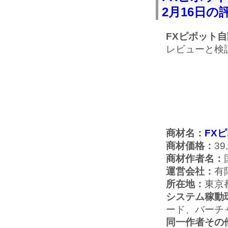
2月16日の
FXピボット
レビューと検
商材名：
FX
商材価格：
39
商材作者名：
運営会社：
有
所在地：
東京
システム稼動
ード、バーチ
同一作者その