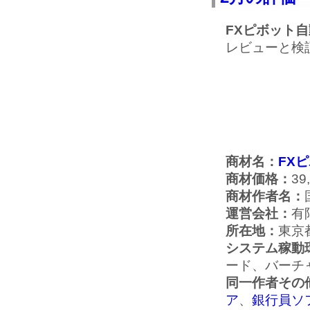
FXピボット
レビューと検
商材名：
FX
商材価格：
39
商材作者名：
運営会社：
有
所在地：
東京
システム稼動
ード、バーチ
同一作者その
ア
、
銀行員ソフ