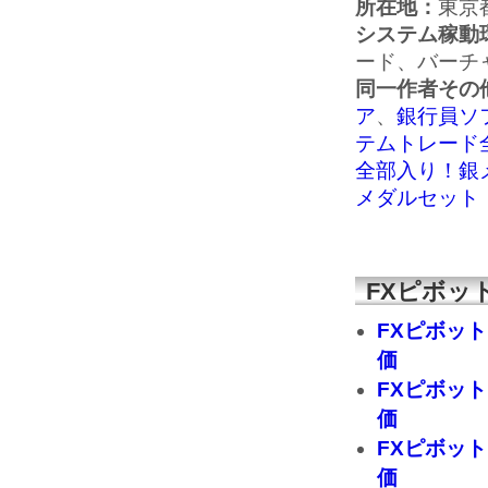
所在地：
東京
システム稼動
ード、バーチ
同一作者その
ア
、
銀行員ソフ
テムトレード
全部入り！銀
メダルセット
FXピボッ
FXピボッ
価
FXピボッ
価
FXピボッ
価