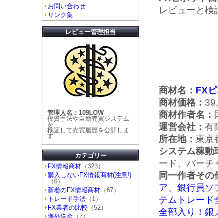
お問い合わせ
レビューと検
リンク集
レビュー管理担当
商材名：
FX
商材価格：
39
管理人名：109LOW
商材作者名：
投資手法や自動売買システム
を
運営会社：
有
検証して売買履歴を公開しま
す
所在地：
東京
システム稼動
カテゴリー
ード、バーチ
FX情報商材
（323）
同一作者その
購入しないFX情報商材(注意!)
（6）
ア
、
銀行員ソフ
新着のFX情報商材
（67）
テムトレード
トレード手法
（1）
FX業者の比較
（52）
全部入り！銀
海外送金
（7）