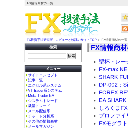
FX情報商材の一覧
FX投資手法研究所 | レビューと検証のサイトTOP
＞ FX情報商材の一覧
FX情報商
検索
聖杯トレー
FX-max N
メニュー
サイトコンセプト
SHARK FU
記事一覧
DP-002：Si
エクセル系システム
VT trader系システム
FOREX RE
Meta Trader EA
EA SHARK
システムトレード
裁量トレード
しろくまFX
メール配信系
プロファイ
チャート分析系
その他の情報商材
FXモグラ
メールマガジン