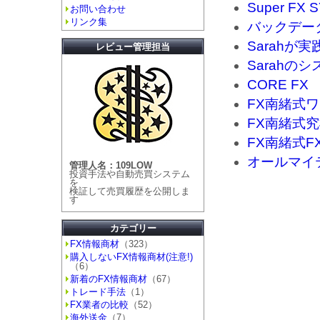
Super FX 
お問い合わせ
リンク集
バックデータ
Sarah
レビュー管理担当
Sarahの
CORE FX
FX南緒式
FX南緒式
FX南緒式F
オールマイ
管理人名：109LOW
投資手法や自動売買システム
を
検証して売買履歴を公開しま
す
カテゴリー
FX情報商材
（323）
購入しないFX情報商材(注意!)
（6）
新着のFX情報商材
（67）
トレード手法
（1）
FX業者の比較
（52）
海外送金
（7）