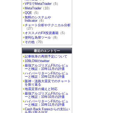
VPSでMetaTrader
（5）
MetaTrader
（10）
QQE
（5）
無料のシステムや
Indicator
（6）
チャート分析やテクニカル分析
（27）
オススメのFX投資書籍
（5）
便利な為替ツール
（8）
その他
（70）
最近のエントリー
記事執筆の再開予定について
109LOWのtwitter
最強アルゴリズムFXのレビュ
ーと検証：10年11月の評価
ハイパーリターンFXのレビュ
ーと検証：10年12月の評価
阪神・淡路大震災でのチャート
を振り返る
地震災害の備えと対応
最強アルゴリズムFXのレビュ
ーと検証：10年10月の評価
ハイパーリターンFXのレビュ
ーと検証：10年11月の評価
Cash Back Forexからの支払い
を受け取る設定